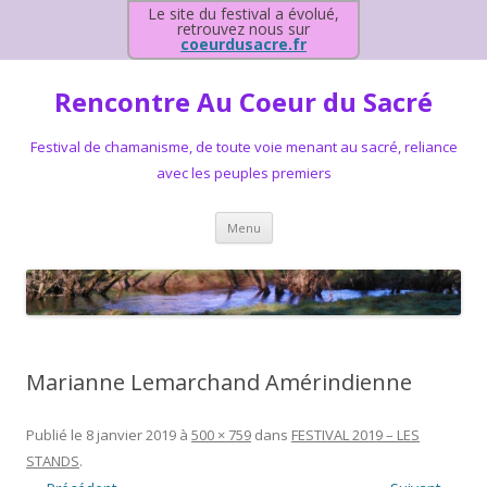
Le site du festival a évolué,
retrouvez nous sur
coeurdusacre.fr
Rencontre Au Coeur du Sacré
Festival de chamanisme, de toute voie menant au sacré, reliance
avec les peuples premiers
Aller au contenu principal
Menu
Marianne Lemarchand Amérindienne
Publié le
8 janvier 2019
à
500 × 759
dans
FESTIVAL 2019 – LES
STANDS
.