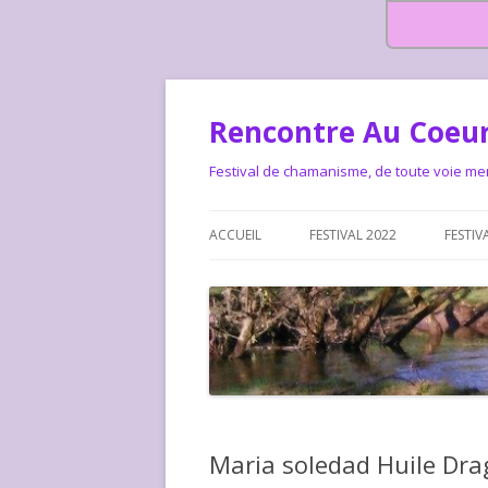
Rencontre Au Coeur
Festival de chamanisme, de toute voie me
ACCUEIL
FESTIVAL 2022
FESTIV
HISTOIRE DES RENCONTRES
LA CHARTE DU FESTIVAL
LE FESTIVAL DEPUIS 2015 – QUI
LE FEST
SOMMES-NOUS ?
ALLONS-
LE FESTI
Maria soledad Huile Dr
COMMEN