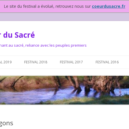
Le site du festival a évolué, retrouvez nous sur
coeurdusacre.fr
 du Sacré
nant au sacré, reliance avec les peuples premiers
Aller au contenu principal
AL 2019
FESTIVAL 2018
FESTIVAL 2017
FESTIVAL 2016
IVAL DEPUIS 2015…OU
NOUS ?
VAL DEPUIS 2015,
agons
T FONCTIONNONS