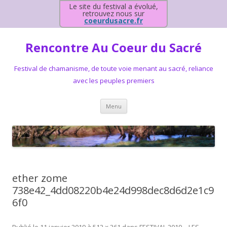
Le site du festival a évolué,
retrouvez nous sur
coeurdusacre.fr
Rencontre Au Coeur du Sacré
Festival de chamanisme, de toute voie menant au sacré, reliance
avec les peuples premiers
Aller au contenu principal
Menu
ether zome
738e42_4dd08220b4e24d998dec8d6d2e1c9
6f0
Publié le
11 janvier 2019
à
512 × 361
dans
FESTIVAL 2019 – LES