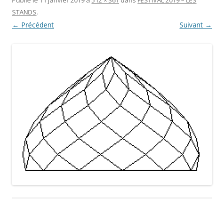
STANDS
.
← Précédent
Suivant →