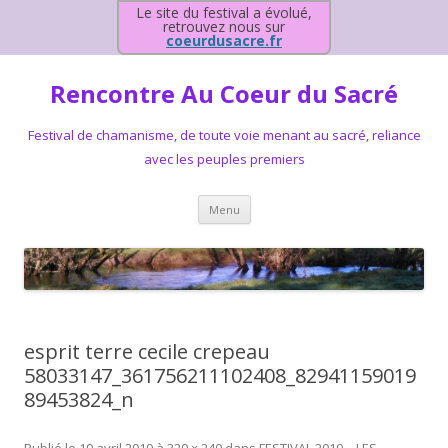
Le site du festival a évolué,
retrouvez nous sur
coeurdusacre.fr
Rencontre Au Coeur du Sacré
Festival de chamanisme, de toute voie menant au sacré, reliance
avec les peuples premiers
Aller au contenu principal
Menu
esprit terre cecile crepeau
58033147_361756211102408_82941159019
89453824_n
Publié le
19 avril 2019
à
320 × 240
dans
FESTIVAL 2019 – LES