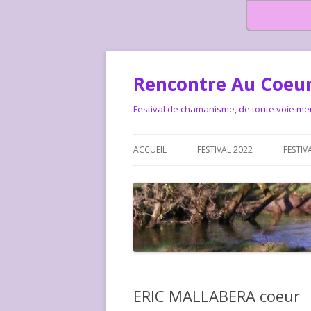
Rencontre Au Coeur
Festival de chamanisme, de toute voie me
ACCUEIL
FESTIVAL 2022
FESTIV
HISTOIRE DES RENCONTRES
LA CHARTE DU FESTIVAL
LE FESTIVAL DEPUIS 2015 – QUI
LE FEST
SOMMES-NOUS ?
ALLONS-
LE FESTI
ERIC MALLABERA coeur
COMMEN