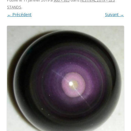
STANDS
.
← Précédent
Suivant →