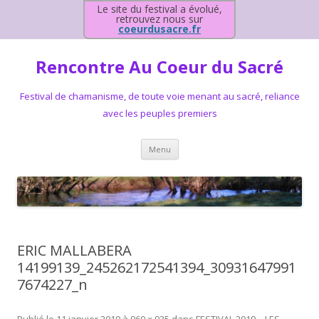
Le site du festival a évolué,
retrouvez nous sur
coeurdusacre.fr
Rencontre Au Coeur du Sacré
Festival de chamanisme, de toute voie menant au sacré, reliance
avec les peuples premiers
Aller au contenu principal
Menu
ERIC MALLABERA
14199139_245262172541394_30931647991
7674227_n
Publié le
11 janvier 2019
à
960 × 935
dans
FESTIVAL 2019 – LES