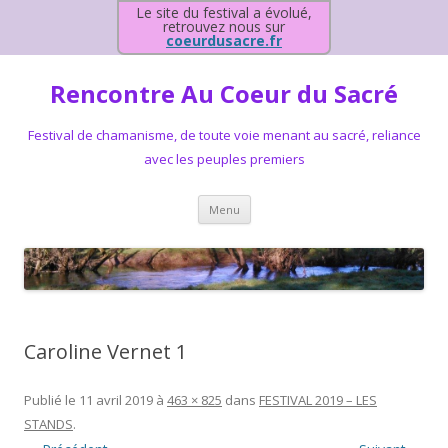
Le site du festival a évolué,
retrouvez nous sur
coeurdusacre.fr
Rencontre Au Coeur du Sacré
Festival de chamanisme, de toute voie menant au sacré, reliance
avec les peuples premiers
Aller au contenu principal
Menu
Caroline Vernet 1
Publié le
11 avril 2019
à
463 × 825
dans
FESTIVAL 2019 – LES
STANDS
.