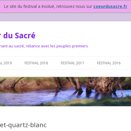
Le site du festival a évolué, retrouvez nous sur
coeurdusacre.fr
 du Sacré
nant au sacré, reliance avec les peuples premiers
Aller au contenu principal
AL 2019
FESTIVAL 2018
FESTIVAL 2017
FESTIVAL 2016
IVAL DEPUIS 2015…OU
NOUS ?
VAL DEPUIS 2015,
et-quartz-blanc
T FONCTIONNONS