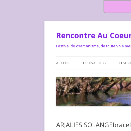
Rencontre Au Coeur
Festival de chamanisme, de toute voie me
ACCUEIL
FESTIVAL 2022
FESTIV
HISTOIRE DES RENCONTRES
LA CHARTE DU FESTIVAL
LE FESTIVAL DEPUIS 2015 – QUI
LE FEST
SOMMES-NOUS ?
ALLONS-
LE FESTI
ARJALIES SOLANGEbracel
COMMEN