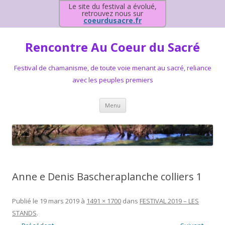
Le site du festival a évolué,
retrouvez nous sur
coeurdusacre.fr
Rencontre Au Coeur du Sacré
Festival de chamanisme, de toute voie menant au sacré, reliance
avec les peuples premiers
Aller au contenu principal
Menu
Anne e Denis Bascheraplanche colliers 1
Publié le
19 mars 2019
à
1491 × 1700
dans
FESTIVAL 2019 – LES
STANDS
.