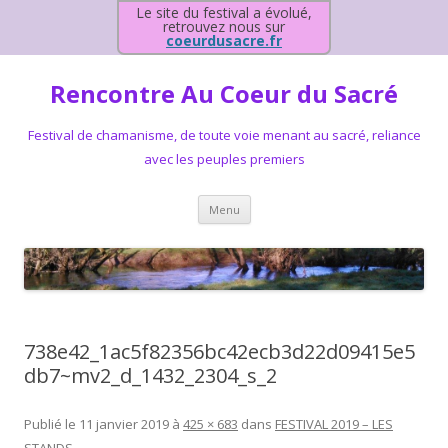
Le site du festival a évolué,
retrouvez nous sur
coeurdusacre.fr
Rencontre Au Coeur du Sacré
Festival de chamanisme, de toute voie menant au sacré, reliance
avec les peuples premiers
Aller au contenu principal
Menu
738e42_1ac5f82356bc42ecb3d22d09415e5
db7~mv2_d_1432_2304_s_2
Publié le
11 janvier 2019
à
425 × 683
dans
FESTIVAL 2019 – LES
STANDS
.