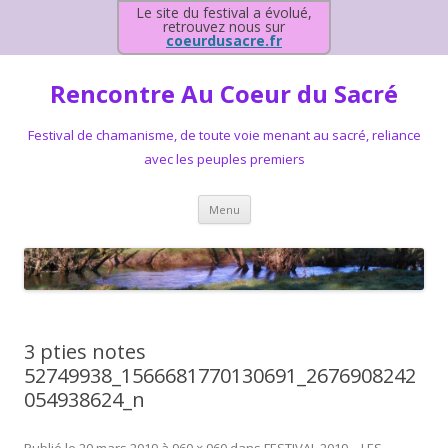
Le site du festival a évolué,
retrouvez nous sur
coeurdusacre.fr
Rencontre Au Coeur du Sacré
Festival de chamanisme, de toute voie menant au sacré, reliance
avec les peuples premiers
Aller au contenu principal
Menu
3 pties notes
52749938_1566681770130691_2676908242
054938624_n
Publié le
20 mars 2019
à
960 × 960
dans
FESTIVAL 2019 – LES