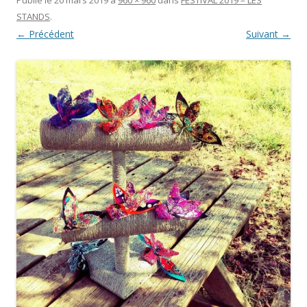
STANDS
.
← Précédent
Suivant →