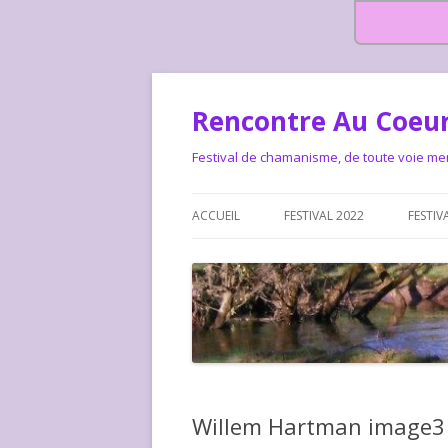
Rencontre Au Coeur
Festival de chamanisme, de toute voie me
ACCUEIL
FESTIVAL 2022
FESTIV
HISTOIRE DES RENCONTRES
LA CHARTE DU FESTIVAL
LE FESTIVAL DEPUIS 2015 – QUI
LE FEST
SOMMES-NOUS ?
ALLONS-
LE FESTI
Willem Hartman image3
COMMEN