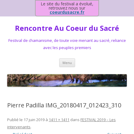
Le site du festival a évolué,
retrouvez nous sur
coeurdusacre.fr
Rencontre Au Coeur du Sacré
Festival de chamanisme, de toute voie menant au sacré, reliance
avec les peuples premiers
Aller au contenu principal
Menu
Pierre Padilla IMG_20180417_012423_310
Publié le
17 juin 2019
à
1411 × 1411
dans
FESTIVAL 2019 – Les
intervenants
.