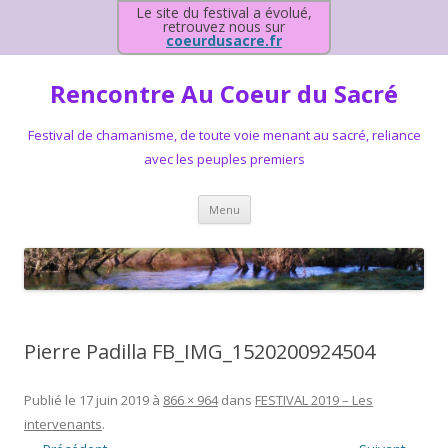
Le site du festival a évolué,
retrouvez nous sur
coeurdusacre.fr
Rencontre Au Coeur du Sacré
Festival de chamanisme, de toute voie menant au sacré, reliance
avec les peuples premiers
Aller au contenu principal
Menu
Pierre Padilla FB_IMG_1520200924504
Publié le
17 juin 2019
à
866 × 964
dans
FESTIVAL 2019 – Les
intervenants
.