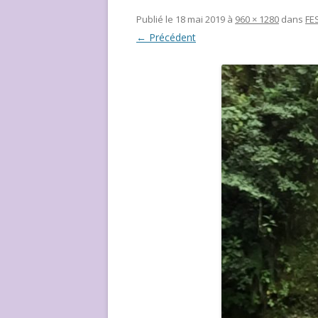
NOUS ?
Publié le
18 mai 2019
à
960 × 1280
dans
FE
← Précédent