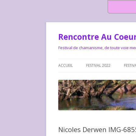
Rencontre Au Coeur
Festival de chamanisme, de toute voie me
ACCUEIL
FESTIVAL 2022
FESTIV
HISTOIRE DES RENCONTRES
LA CHARTE DU FESTIVAL
LE FESTIVAL DEPUIS 2015 – QUI
LE FEST
SOMMES-NOUS ?
ALLONS-
LE FESTI
Nicoles Derwen IMG-685
COMMEN