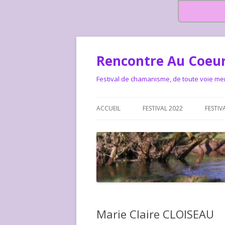
Rencontre Au Coeur
Festival de chamanisme, de toute voie me
ACCUEIL
FESTIVAL 2022
FESTIV
HISTOIRE DES RENCONTRES
LA CHARTE DU FESTIVAL
LE FESTIVAL DEPUIS 2015 – QUI
LE FEST
SOMMES-NOUS ?
ALLONS-
LE FESTI
Marie Claire CLOISEAU
COMMEN