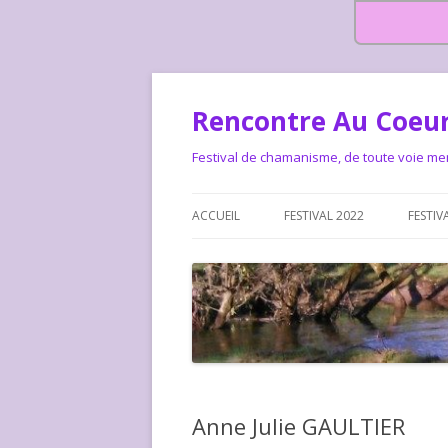
Rencontre Au Coeur
Festival de chamanisme, de toute voie me
ACCUEIL
FESTIVAL 2022
FESTIV
HISTOIRE DES RENCONTRES
LA CHARTE DU FESTIVAL
LE FESTIVAL DEPUIS 2015 – QUI
LE FEST
SOMMES-NOUS ?
ALLONS-
LE FESTI
Anne Julie GAULTIER
COMMEN