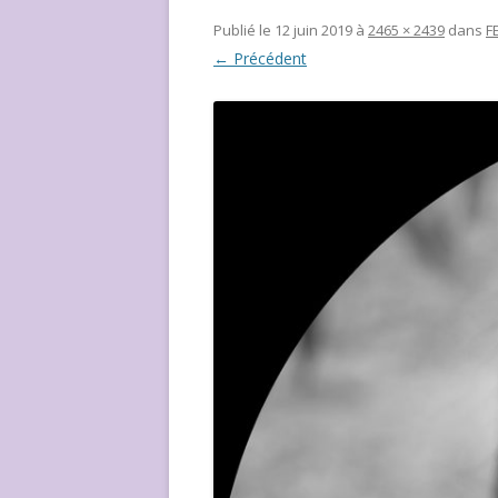
NOUS ?
Publié le
12 juin 2019
à
2465 × 2439
dans
F
← Précédent