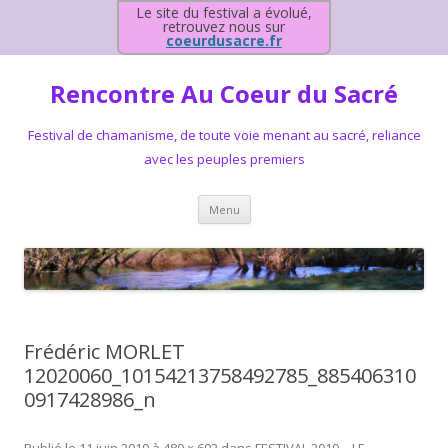
Le site du festival a évolué,
retrouvez nous sur
coeurdusacre.fr
Rencontre Au Coeur du Sacré
Festival de chamanisme, de toute voie menant au sacré, reliance
avec les peuples premiers
Aller au contenu principal
Menu
Frédéric MORLET
12020060_10154213758492785_885406310
0917428986_n
Publié le
11 juin 2019
à
480 × 692
dans
FESTIVAL 2019 – LE