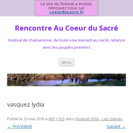
Le site du festival a évolué,
retrouvez nous sur
coeurdusacre.fr
Rencontre Au Coeur du Sacré
Festival de chamanisme, de toute voie menant au sacré, reliance
avec les peuples premiers
Aller au contenu principal
Menu
vasquez lydia
Publié le
23 mai 2016
à
497 × 535
dans
Festival 2016 – Les Stands
.
← Précédent
Suivant →