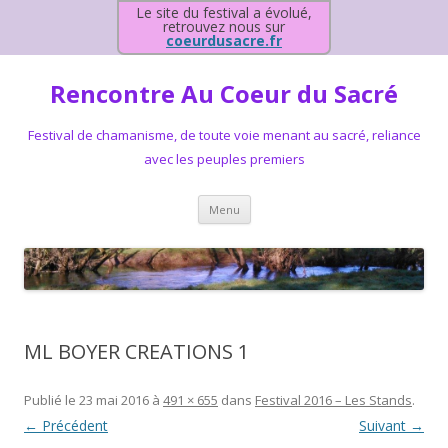
Le site du festival a évolué,
retrouvez nous sur
coeurdusacre.fr
Rencontre Au Coeur du Sacré
Festival de chamanisme, de toute voie menant au sacré, reliance
avec les peuples premiers
Aller au contenu principal
Menu
ML BOYER CREATIONS 1
Publié le
23 mai 2016
à
491 × 655
dans
Festival 2016 – Les Stands
.
← Précédent
Suivant →