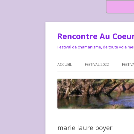
Rencontre Au Coeur
Festival de chamanisme, de toute voie me
ACCUEIL
FESTIVAL 2022
FESTIV
HISTOIRE DES RENCONTRES
LA CHARTE DU FESTIVAL
LE FESTIVAL DEPUIS 2015 – QUI
LE FEST
SOMMES-NOUS ?
ALLONS-
LE FESTI
marie laure boyer
COMMEN