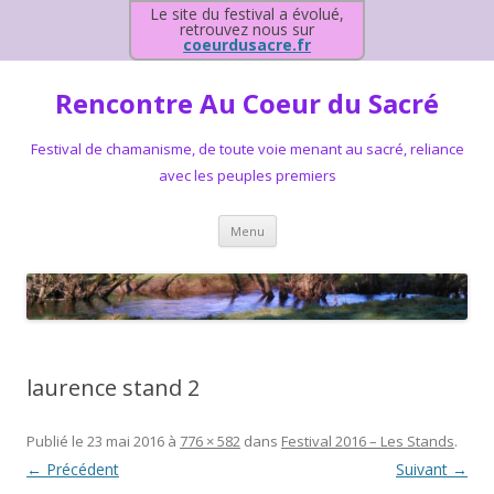
Le site du festival a évolué,
retrouvez nous sur
coeurdusacre.fr
Rencontre Au Coeur du Sacré
Festival de chamanisme, de toute voie menant au sacré, reliance
avec les peuples premiers
Aller au contenu principal
Menu
laurence stand 2
Publié le
23 mai 2016
à
776 × 582
dans
Festival 2016 – Les Stands
.
← Précédent
Suivant →