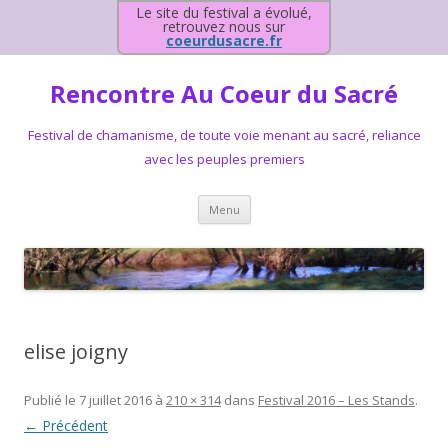
Le site du festival a évolué,
retrouvez nous sur
coeurdusacre.fr
Rencontre Au Coeur du Sacré
Festival de chamanisme, de toute voie menant au sacré, reliance
avec les peuples premiers
Aller au contenu principal
Menu
elise joigny
Publié le
7 juillet 2016
à
210 × 314
dans
Festival 2016 – Les Stands
.
← Précédent