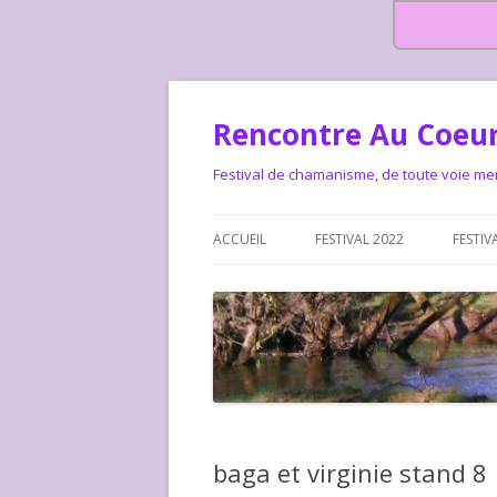
Rencontre Au Coeur
Festival de chamanisme, de toute voie me
ACCUEIL
FESTIVAL 2022
FESTIV
HISTOIRE DES RENCONTRES
LA CHARTE DU FESTIVAL
LE FESTIVAL DEPUIS 2015 – QUI
LE FEST
SOMMES-NOUS ?
ALLONS-
LE FESTI
baga et virginie stand 8
COMMEN