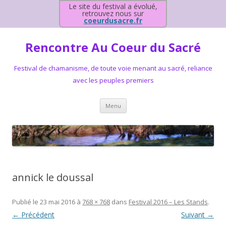
Le site du festival a évolué,
retrouvez nous sur
coeurdusacre.fr
Rencontre Au Coeur du Sacré
Festival de chamanisme, de toute voie menant au sacré, reliance
avec les peuples premiers
Aller au contenu principal
Menu
annick le doussal
Publié le
23 mai 2016
à
768 × 768
dans
Festival 2016 – Les Stands
.
← Précédent
Suivant →