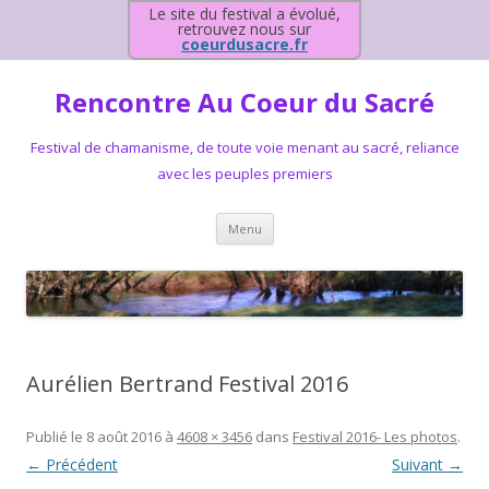
Le site du festival a évolué,
retrouvez nous sur
coeurdusacre.fr
Rencontre Au Coeur du Sacré
Festival de chamanisme, de toute voie menant au sacré, reliance
avec les peuples premiers
Aller au contenu principal
Menu
Aurélien Bertrand Festival 2016
Publié le
8 août 2016
à
4608 × 3456
dans
Festival 2016- Les photos
.
← Précédent
Suivant →