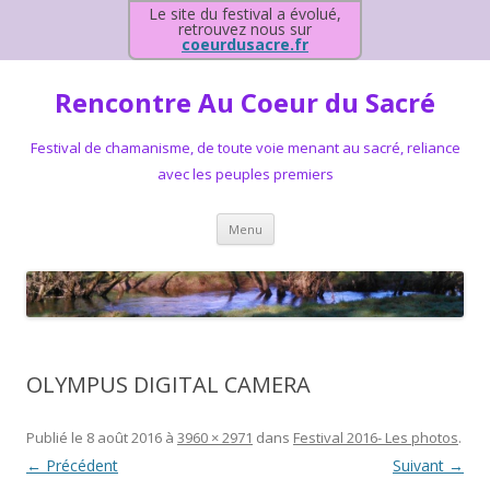
Le site du festival a évolué,
retrouvez nous sur
coeurdusacre.fr
Rencontre Au Coeur du Sacré
Festival de chamanisme, de toute voie menant au sacré, reliance
avec les peuples premiers
Aller au contenu principal
Menu
OLYMPUS DIGITAL CAMERA
Publié le
8 août 2016
à
3960 × 2971
dans
Festival 2016- Les photos
.
← Précédent
Suivant →