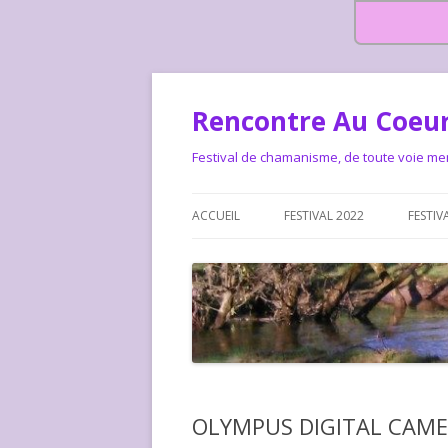
Rencontre Au Coeur
Festival de chamanisme, de toute voie me
ACCUEIL
FESTIVAL 2022
FESTIV
HISTOIRE DES RENCONTRES
LA CHARTE DU FESTIVAL
LE FESTIVAL DEPUIS 2015 – QUI
LE FEST
SOMMES-NOUS ?
ALLONS-
LE FESTI
OLYMPUS DIGITAL CAM
COMMEN