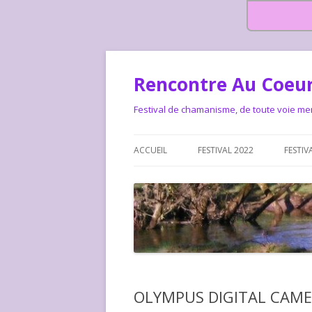
Rencontre Au Coeur
Festival de chamanisme, de toute voie me
ACCUEIL
FESTIVAL 2022
FESTIV
HISTOIRE DES RENCONTRES
LA CHARTE DU FESTIVAL
LE FESTIVAL DEPUIS 2015 – QUI
LE FEST
SOMMES-NOUS ?
ALLONS-
LE FESTI
OLYMPUS DIGITAL CAM
COMMEN