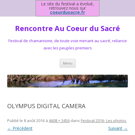
Le site du festival a évolué,
retrouvez nous sur
coeurdusacre.fr
Rencontre Au Coeur du Sacré
Festival de chamanisme, de toute voie menant au sacré, reliance
avec les peuples premiers
Aller au contenu principal
Menu
OLYMPUS DIGITAL CAMERA
Publié le
8 août 2016
à
4608 × 3456
dans
Festival 2016- Les photos
.
← Précédent
Suivant →