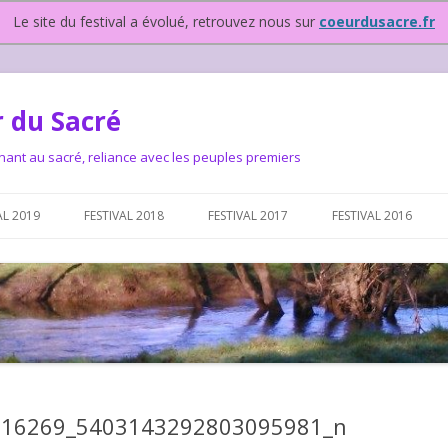
Le site du festival a évolué, retrouvez nous sur
coeurdusacre.fr
 du Sacré
nant au sacré, reliance avec les peuples premiers
Aller au contenu principal
AL 2019
FESTIVAL 2018
FESTIVAL 2017
FESTIVAL 2016
IVAL DEPUIS 2015…OU
NOUS ?
VAL DEPUIS 2015,
916269_5403143292803095981_n
T FONCTIONNONS