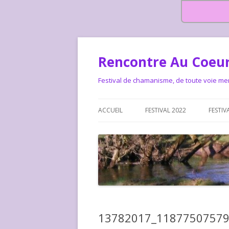
Rencontre Au Coeur
Festival de chamanisme, de toute voie me
ACCUEIL
FESTIVAL 2022
FESTIV
HISTOIRE DES RENCONTRES
LA CHARTE DU FESTIVAL
LE FESTIVAL DEPUIS 2015 – QUI
LE FEST
SOMMES-NOUS ?
ALLONS-
LE FESTI
13782017_1187750757
COMMEN