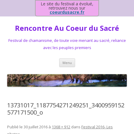
Le site du festival a évolué,
retrouvez nous sur
coeurdusacre.fr
Rencontre Au Coeur du Sacré
Festival de chamanisme, de toute voie menant au sacré, reliance
avec les peuples premiers
Aller au contenu principal
Menu
13731017_1187754271249251_3400959152
577171500_o
Publié le
30 juillet 2016
à
1368 × 912
dans
Festival 2016- Les
photos
.