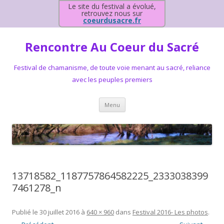
Le site du festival a évolué,
retrouvez nous sur
coeurdusacre.fr
Rencontre Au Coeur du Sacré
Festival de chamanisme, de toute voie menant au sacré, reliance
avec les peuples premiers
Aller au contenu principal
Menu
13718582_1187757864582225_2333038399
7461278_n
Publié le
30 juillet 2016
à
640 × 960
dans
Festival 2016- Les photos
.