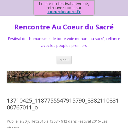
Le site du festival a évolué,
retrouvez nous sur
coeurdusacre.fr
Rencontre Au Coeur du Sacré
Festival de chamanisme, de toute voie menant au sacré, reliance
avec les peuples premiers
Aller au contenu principal
Menu
13710425_1187755547915790_8382110831
00767011_o
Publié le
30 juillet 2016
à
1368 × 912
dans
Festival 2016- Les
photos
.