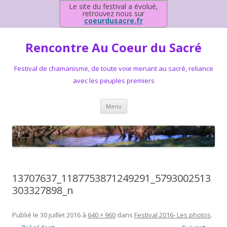
Le site du festival a évolué,
retrouvez nous sur
coeurdusacre.fr
Rencontre Au Coeur du Sacré
Festival de chamanisme, de toute voie menant au sacré, reliance
avec les peuples premiers
Aller au contenu principal
Menu
13707637_1187753871249291_5793002513
303327898_n
Publié le
30 juillet 2016
à
640 × 960
dans
Festival 2016- Les photos
.