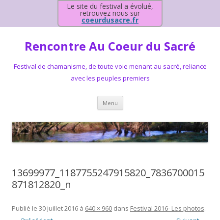
Le site du festival a évolué,
retrouvez nous sur
coeurdusacre.fr
Rencontre Au Coeur du Sacré
Festival de chamanisme, de toute voie menant au sacré, reliance
avec les peuples premiers
Aller au contenu principal
Menu
13699977_1187755247915820_7836700015
871812820_n
Publié le
30 juillet 2016
à
640 × 960
dans
Festival 2016- Les photos
.