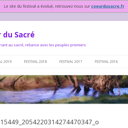
Le site du festival a évolué, retrouvez nous sur
coeurdusacre.fr
 du Sacré
nant au sacré, reliance avec les peuples premiers
Aller au contenu principal
AL 2019
FESTIVAL 2018
FESTIVAL 2017
FESTIVAL 2016
IVAL DEPUIS 2015…OU
NOUS ?
VAL DEPUIS 2015,
915449_2054220314274470347_o
T FONCTIONNONS