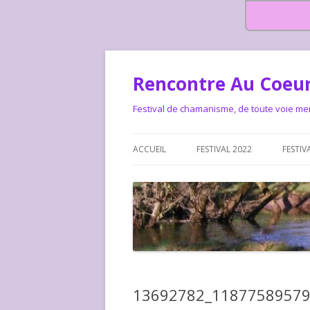
Rencontre Au Coeur
Festival de chamanisme, de toute voie me
ACCUEIL
FESTIVAL 2022
FESTIV
HISTOIRE DES RENCONTRES
LA CHARTE DU FESTIVAL
LE FESTIVAL DEPUIS 2015 – QUI
LE FEST
SOMMES-NOUS ?
ALLONS-
LE FESTI
13692782_1187758957
COMMEN