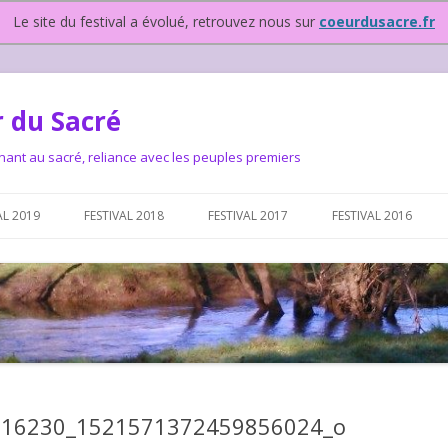
Le site du festival a évolué, retrouvez nous sur
coeurdusacre.fr
 du Sacré
nant au sacré, reliance avec les peuples premiers
Aller au contenu principal
AL 2019
FESTIVAL 2018
FESTIVAL 2017
FESTIVAL 2016
IVAL DEPUIS 2015…OU
NOUS ?
VAL DEPUIS 2015,
916230_1521571372459856024_o
T FONCTIONNONS