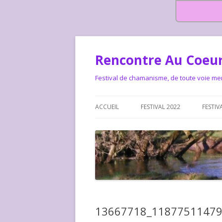
Rencontre Au Coeur
Festival de chamanisme, de toute voie me
ACCUEIL
FESTIVAL 2022
FESTIV
HISTOIRE DES RENCONTRES
LA CHARTE DU FESTIVAL
LE FESTIVAL DEPUIS 2015 – QUI
LE FEST
SOMMES-NOUS ?
ALLONS-
LE FESTI
13667718_1187751147
COMMEN