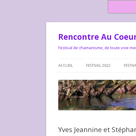
Rencontre Au Coeur
Festival de chamanisme, de toute voie me
ACCUEIL
FESTIVAL 2022
FESTIV
HISTOIRE DES RENCONTRES
LA CHARTE DU FESTIVAL
LE FESTIVAL DEPUIS 2015 – QUI
LE FEST
SOMMES-NOUS ?
ALLONS-
LE FESTI
Yves Jeannine et Stépha
COMMEN