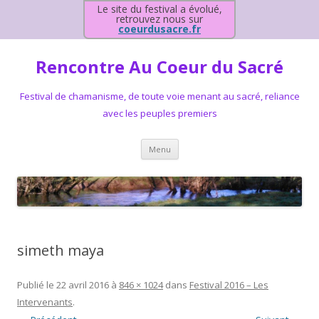
Le site du festival a évolué,
retrouvez nous sur
coeurdusacre.fr
Rencontre Au Coeur du Sacré
Festival de chamanisme, de toute voie menant au sacré, reliance
avec les peuples premiers
Aller au contenu principal
Menu
simeth maya
Publié le
22 avril 2016
à
846 × 1024
dans
Festival 2016 – Les
Intervenants
.