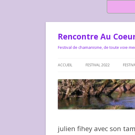
Rencontre Au Coeur
Festival de chamanisme, de toute voie me
ACCUEIL
FESTIVAL 2022
FESTIV
HISTOIRE DES RENCONTRES
LA CHARTE DU FESTIVAL
LE FESTIVAL DEPUIS 2015 – QUI
LE FEST
SOMMES-NOUS ?
ALLONS-
LE FESTI
julien fihey avec son ta
COMMEN