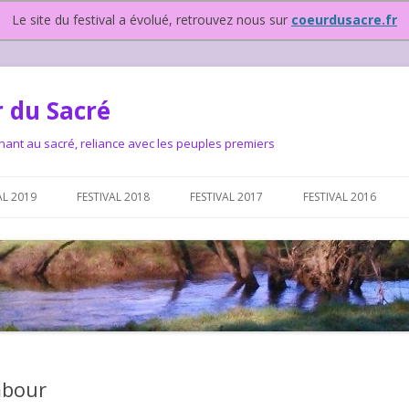
Le site du festival a évolué, retrouvez nous sur
coeurdusacre.fr
 du Sacré
nant au sacré, reliance avec les peuples premiers
Aller au contenu principal
AL 2019
FESTIVAL 2018
FESTIVAL 2017
FESTIVAL 2016
IVAL DEPUIS 2015…OU
NOUS ?
VAL DEPUIS 2015,
mbour
T FONCTIONNONS