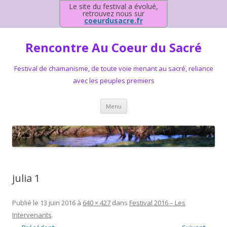
Le site du festival a évolué,
retrouvez nous sur
coeurdusacre.fr
Rencontre Au Coeur du Sacré
Festival de chamanisme, de toute voie menant au sacré, reliance
avec les peuples premiers
Aller au contenu principal
Menu
julia 1
Publié le
13 juin 2016
à
640 × 427
dans
Festival 2016 – Les
Intervenants
.