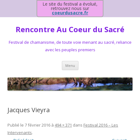
Le site du festival a évolué,
retrouvez nous sur
coeurdusacre.fr
Rencontre Au Coeur du Sacré
Festival de chamanisme, de toute voie menant au sacré, reliance
avec les peuples premiers
Aller au contenu principal
Menu
Jacques Vieyra
Publié le
7 février 2016
à
494 × 371
dans
Festival 2016 – Les
Intervenants
.