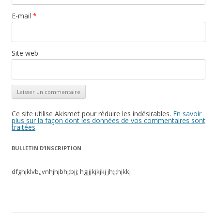
E-mail
*
Site web
Ce site utilise Akismet pour réduire les indésirables.
En savoir
plus sur la façon dont les données de vos commentaires sont
traitées
.
BULLETIN D’INSCRIPTION
dfghjklvb,;vnhjhjbhj;bjj; hgjjjkjkjkj jh;j;hjkkj