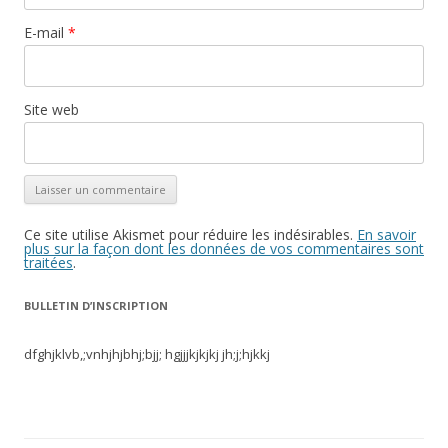
E-mail
*
Site web
Ce site utilise Akismet pour réduire les indésirables.
En savoir
plus sur la façon dont les données de vos commentaires sont
traitées
.
BULLETIN D’INSCRIPTION
dfghjklvb,;vnhjhjbhj;bjj; hgjjjkjkjkj jh;j;hjkkj