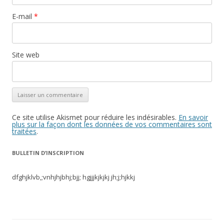
E-mail
*
Site web
Ce site utilise Akismet pour réduire les indésirables.
En savoir
plus sur la façon dont les données de vos commentaires sont
traitées
.
BULLETIN D’INSCRIPTION
dfghjklvb,;vnhjhjbhj;bjj; hgjjjkjkjkj jh;j;hjkkj