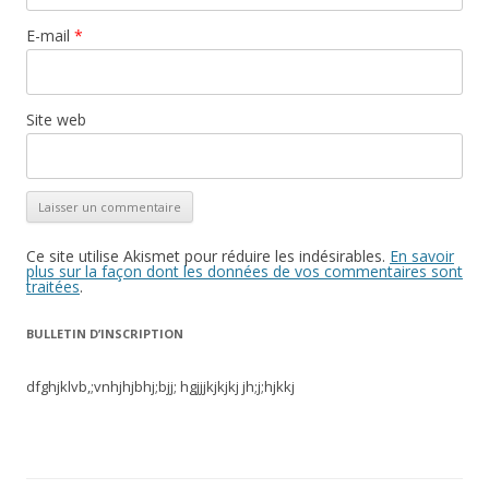
E-mail
*
Site web
Ce site utilise Akismet pour réduire les indésirables.
En savoir
plus sur la façon dont les données de vos commentaires sont
traitées
.
BULLETIN D’INSCRIPTION
dfghjklvb,;vnhjhjbhj;bjj; hgjjjkjkjkj jh;j;hjkkj